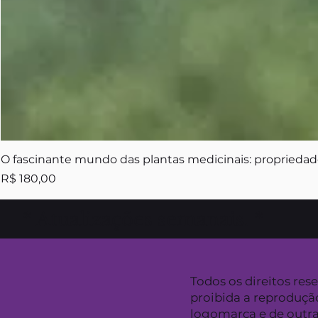
O fascinante mundo das plantas medicinais: propriedade
Preço
R$ 180,00
* Atualizações semanais. *
Todos os direitos res
proibida a reproduçã
logomarca e de outr