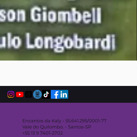
Encantos da Kaly - 55.641.295/0001-77
Vale do Quilombo. - Santos–SP
+55 13 9 7401-2702