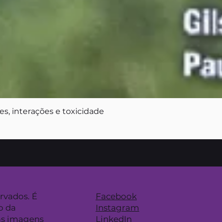
s, interações e toxicidade
ervados. É
Facebook
o da
Instagram
as imagens
LinkedIn