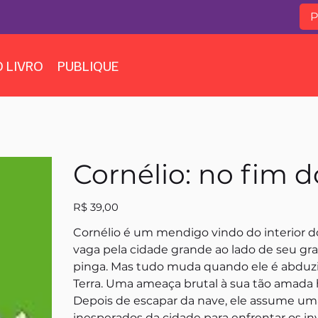
 LIVRO
PUBLIQUE
Cornélio: no fim
Preço
R$ 39,00
Cornélio é um mendigo vindo do interior do
vaga pela cidade grande ao lado de seu gra
pinga. Mas tudo muda quando ele é abduzid
Terra. Uma ameaça brutal à sua tão amad
Depois de escapar da nave, ele assume uma
inesperados da cidade para enfrentar os in