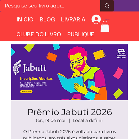
INICIO
BLOG
LIVRARIA
Login
CLUBE DO LIVRO
PUBLIQUE
Prêmio Jabuti 2026
ter., 19 de mai.
  |  
Local a definir
O Prêmio Jabuti 2026 é voltado para livros
publicados, em três eixos distintos, a saber: