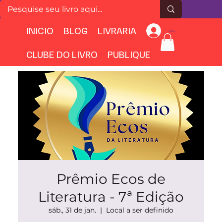
INICIO
BLOG
LIVRARIA
Login
CLUBE DO LIVRO
PUBLIQUE
Prêmio Ecos de
Literatura - 7ª Edição
sáb., 31 de jan.
  |  
Local a ser definido