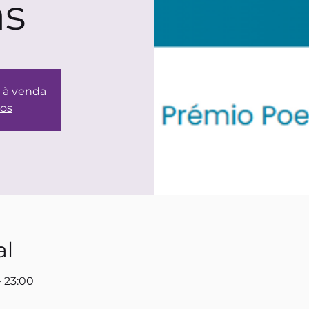
as
o à venda
tos
al
– 23:00