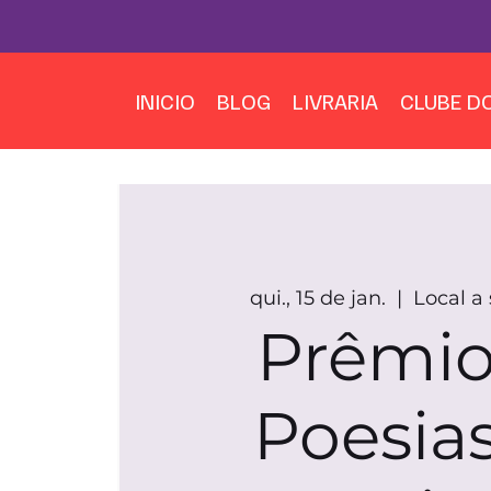
INICIO
BLOG
LIVRARIA
CLUBE DO
qui., 15 de jan.
  |  
Local a 
Prêmio
Poesia