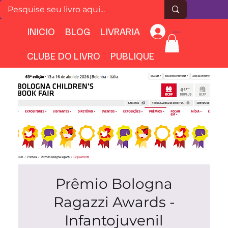
INICIO
BLOG
LIVRARIA
Login
CLUBE DO LIVRO
PUBLIQUE
Prêmio Bologna
Ragazzi Awards -
Infantojuvenil