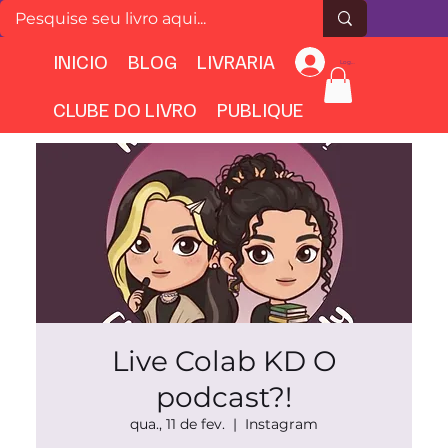
INICIO
BLOG
LIVRARIA
Login
CLUBE DO LIVRO
PUBLIQUE
Live Colab KD O
podcast?!
qua., 11 de fev.
  |  
Instagram