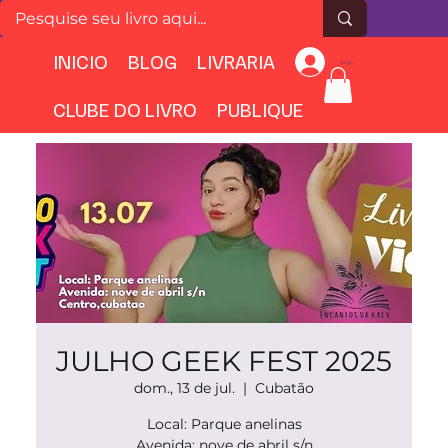
INICIO
BLOG
LIVRARIA
Login
CLUBE DO LIVRO
PUBLIQUE
JULHO GEEK FEST 2025
dom., 13 de jul.
  |  
Cubatão
Local: Parque anelinas
Avenida: nove de abril s/n