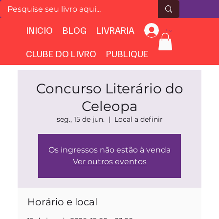
INICIO
BLOG
LIVRARIA
Login
CLUBE DO LIVRO
PUBLIQUE
Concurso Literário do
Celeopa
seg., 15 de jun.
  |  
Local a definir
Os ingressos não estão à venda
Ver outros eventos
Horário e local