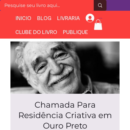
INICIO
BLOG
LIVRARIA
Login
CLUBE DO LIVRO
PUBLIQUE
Chamada Para
Residência Criativa em
Ouro Preto