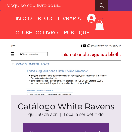
INICIO
BLOG
LIVRARIA
Login
CLUBE DO LIVRO
PUBLIQUE
Catálogo White Ravens
qui., 30 de abr.
  |  
Local a ser definido