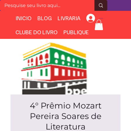
INICIO
BLOG
LIVRARIA
Login
CLUBE DO LIVRO
PUBLIQUE
4° Prêmio Mozart
Pereira Soares de
Literatura