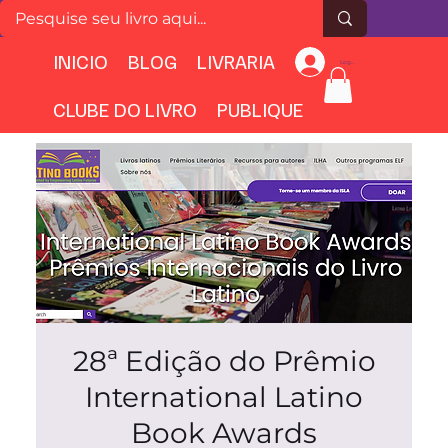
INICIO
BLOG
LIVRARIA
Login
CLUBE DO LIVRO
PUBLIQUE
28ª Edição do Prêmio
International Latino
Book Awards