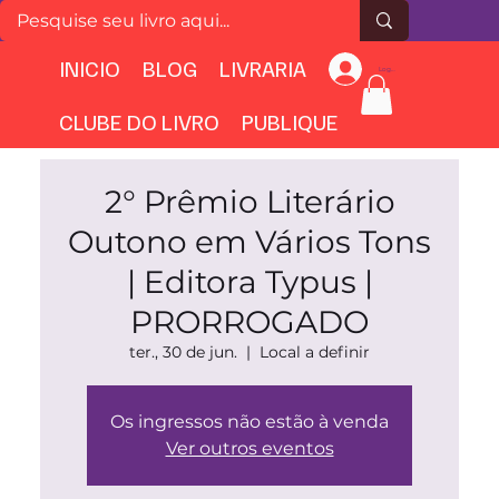
INICIO
BLOG
LIVRARIA
Login
CLUBE DO LIVRO
PUBLIQUE
2° Prêmio Literário
Outono em Vários Tons
| Editora Typus |
PRORROGADO
ter., 30 de jun.
  |  
Local a definir
Os ingressos não estão à venda
Ver outros eventos