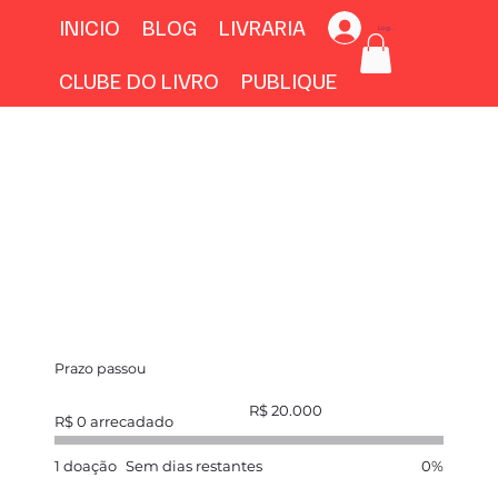
INICIO
BLOG
LIVRARIA
Login
CLUBE DO LIVRO
PUBLIQUE
Prazo passou
Meta
R$ 20.000
de
R$ 0 arrecadado
arrecadação
de
fundos:
1 doação
Sem dias restantes
0%
R$ 20.000